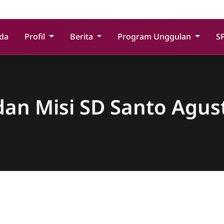
da
Profil
Berita
Program Unggulan
S
 dan Misi SD Santo Agus