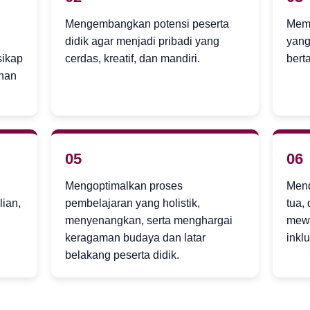
Mengembangkan potensi peserta
Memb
didik agar menjadi pribadi yang
yang 
sikap
cerdas, kreatif, dan mandiri.
bert
anan
05
06
Mengoptimalkan proses
Mend
ian,
pembelajaran yang holistik,
tua,
menyenangkan, serta menghargai
mewu
keragaman budaya dan latar
inklu
belakang peserta didik.