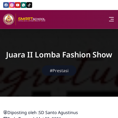
Skip to Content
SD Santo Agustinus
Juara II Lomba Fashion Show
#Prestasi
Diposting oleh :
SD Santo Agustinus